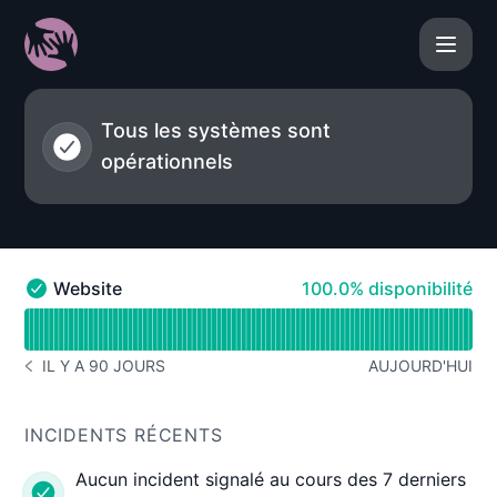
Georgieff Osteo - État des services
Tous les systèmes sont
opérationnels
100% - disponibilité
Website
100.0% disponibilité
Website - Opérationnel
Lire le graphique de disponibilité pour Website
IL Y A 90 JOURS
AUJOURD'HUI
HISTORIQUE DES INCIDENTS IL Y A 90 JOURS
INCIDENTS RÉCENTS
Aucun incident signalé au cours des 7 derniers